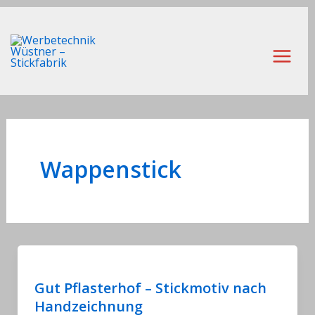
Zum
Inhalt
springen
Main
Men
Wappenstick
Gut Pflasterhof – Stickmotiv nach
Handzeichnung