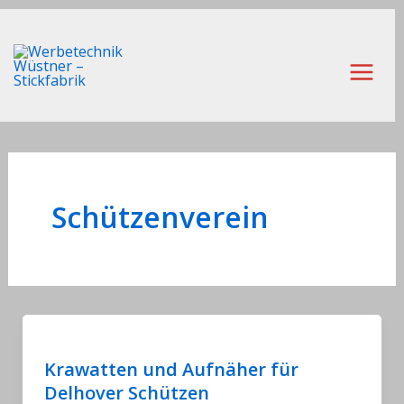
Zum
Inhalt
springen
Main
Men
Schützenverein
Krawatten und Aufnäher für
Delhover Schützen