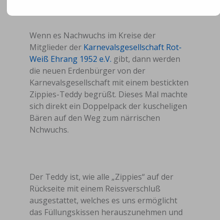
Von
Gerd Wüstner
/
5. September 2025
Wenn es Nachwuchs im Kreise der
Mitglieder der
Karnevalsgesellschaft Rot-
Weiß Ehrang 1952 e.V.
gibt, dann werden
die neuen Erdenbürger von der
Karnevalsgesellschaft mit einem bestickten
Zippies-Teddy begrüßt. Dieses Mal machte
sich direkt ein Doppelpack der kuscheligen
Bären auf den Weg zum närrischen
Nchwuchs.
Der Teddy ist, wie alle „Zippies“ auf der
Rückseite mit einem Reissverschluß
ausgestattet, welches es uns ermöglicht
das Füllungskissen herauszunehmen und