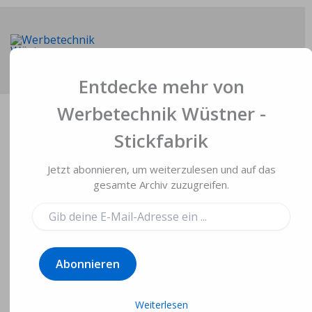
Zum
Inhalt
springen
Main
Entdecke mehr von
Men
Werbetechnik Wüstner -
Stickfabrik
Jetzt abonnieren, um weiterzulesen und auf das
Bestickte
gesamte Archiv zuzugreifen.
Teddybären von
Gib
deine
Zippies für
E-
Mail-
närrischen
Abonnieren
Adresse
ein ...
Nachwuchs
Weiterlesen