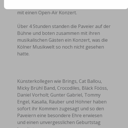
Tanzbrunnen Köln ihr 30 jähriges Jubiläum
mit einen Open-Air Konzert.
Über 4 Stunden standen die Paveier auf der
Bühne und boten zusammen mit ihren
musikalischen Gästen ein Konzert, was die
Kölner Musikwelt so noch nicht gesehen
hatte.
Künsterkollegen wie Brings, Cat Ballou,
Micky Brühl Band, Crocodiles, Bläck Fööss,
Daniel Vorholt; Gunter Gabriel, Tommy
Engel, Kasalla, Räuber und Höhner haben
sofort ihr Kommen zugesagt und so den
Paveiern eine besondere Ehre erwiesen
und einen unvergesslichen Geburtstag