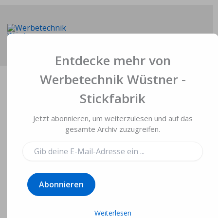
Zum
Inhalt
springen
Main
Entdecke mehr von
Men
Werbetechnik Wüstner -
Stickfabrik
Jetzt abonnieren, um weiterzulesen und auf das
Handtücher für
gesamte Archiv zuzugreifen.
Konzert „30 Jahre
Gib
deine
Paveier“
E-
Mail-
Abonnieren
Adresse
Von
Gerd Wüstner
/
2. Juni 2013
ein ...
Weiterlesen
Am 02.06.13 feierten die Paveier im