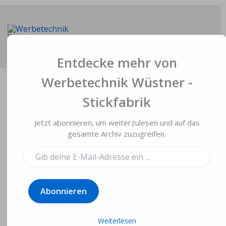
Zum
Inhalt
springen
Main
Entdecke mehr von
Men
Werbetechnik Wüstner -
Stickfabrik
Jetzt abonnieren, um weiterzulesen und auf das
Bestickte
gesamte Archiv zuzugreifen.
Fleecejacken für Rot-
Gib
deine
Weiß Ehrang 1952
E-
Mail-
e.V.
Abonnieren
Adresse
ein ...
Von
Gerd Wüstner
/
6. September 2025
Weiterlesen