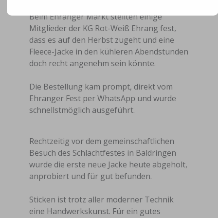
Beim Ehranger Markt stellten einige
Mitglieder der KG Rot-Weiß Ehrang fest,
dass es auf den Herbst zugeht und eine
Fleece-Jacke in den kühleren Abendstunden
doch recht angenehm sein könnte.
Die Bestellung kam prompt, direkt vom
Ehranger Fest per WhatsApp und wurde
schnellstmöglich ausgeführt.
Rechtzeitig vor dem gemeinschaftlichen
Besuch des Schlachtfestes in Baldringen
wurde die erste neue Jacke heute abgeholt,
anprobiert und für gut befunden.
Sticken ist trotz aller moderner Technik
eine Handwerkskunst. Für ein gutes