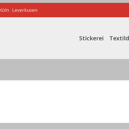
 Köln · Leverkusen
Stickerei
Textil