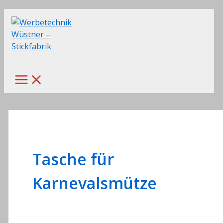
Zum
Inhalt
springen
Main
Menu
Tasche für
Karnevalsmütze