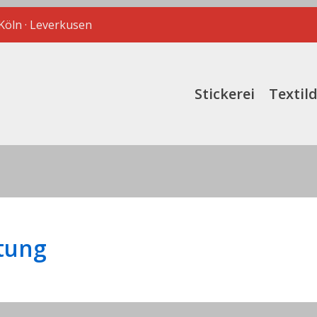
 Köln · Leverkusen
Stickerei
Textil
tung