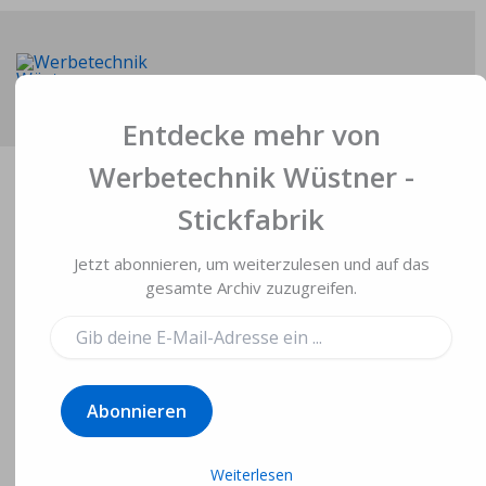
Zum
Inhalt
springen
Main
Entdecke mehr von
Men
Werbetechnik Wüstner -
Stickfabrik
Jetzt abonnieren, um weiterzulesen und auf das
Teamkleidung und
gesamte Archiv zuzugreifen.
Busbeschriftung für
Gib
deine
Musikgruppe
E-
Mail-
„Sösterhätz“
Abonnieren
Adresse
ein ...
Von
Gerd Wüstner
/
23. Januar 2017
Weiterlesen