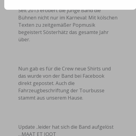
Seit 2013 erobert die junge Band die
Bühnen nicht nur im Karneval: Mit kölschen
Texten zu zeitgemäßer Popmusik
begeistert Sösterhätz das gesamte Jahr
über.
Nun gab es für die Crew neue Shirts und
das wurde von der Band bei Facebook
direkt gepostet. Auch die
Fahrzeugbeschriftung der Tourbusse
stammt aus unserem Hause.
Update ..leider hat sich die Band aufgelöst
…MAAT ET JOOT