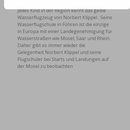
Jedes Kind in der Region kennt das gelbe
Wasserflugzeug von Norbert Klippel . Seine
Wasserflugschule in Föhren ist die einzige
in Europa mit einer Landegenehmigung für
Wasserstraßen wie Mosel, Saar und Rhein.
Daher gibt es immer wieder die
Gelegenheit Norbert Klippel und seine
Flugschüler bei Starts und Landungen auf
der Mosel zu beobachten