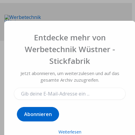
Zum
Inhalt
springen
Main
Entdecke mehr von
Men
Werbetechnik Wüstner -
Stickfabrik
Jetzt abonnieren, um weiterzulesen und auf das
Wasserflugzeug
gesamte Archiv zuzugreifen.
Piper PA-18 Super
Gib
deine
Cup
E-
Mail-
Abonnieren
Adresse
Von
Gerd Wüstner
/
24. August 2025
ein ...
Weiterlesen