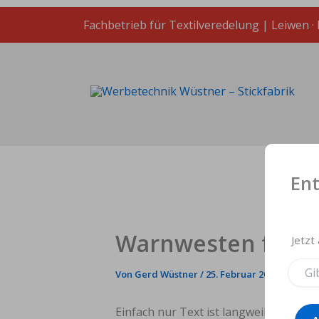
Zum
Inhalt
Fachbetrieb für Textilveredelung | Leiwen ·
springen
En
Warnwesten für d
Jetzt
Gib
Von
Gerd Wüstner
/
25. Februar 2020
deine
E-
Mail-
Einfach nur Text ist langweilig…. da