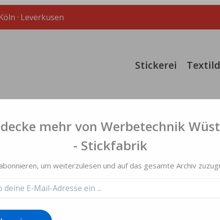
 Köln · Leverkusen
Stickerei
Textil
tdecke mehr von Werbetechnik Wüst
- Stickfabrik
ie Wagenengel
 abonnieren, um weiterzulesen und auf das gesamte Archiv zuzugr
her wurden die Warnwesten der Wagenengel des LCV Longuich-