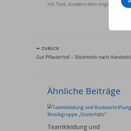
A
Adress
mit Text, sondern dem originalen Verei
ein ...
ZURÜCK
Gut Pflasterhof – Stickmotiv nach Handzei
Ähnliche Beiträge
Teamkleidung und