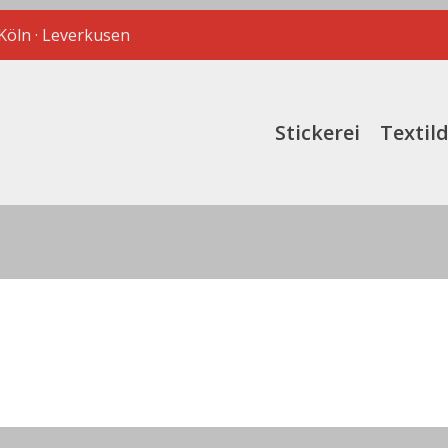
 Köln · Leverkusen
Stickerei
Textil