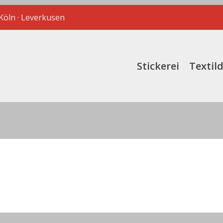
 Köln · Leverkusen
Stickerei
Textil