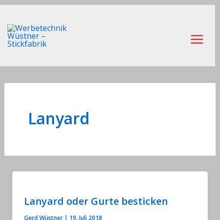
Zum
Inhalt
springen
Main
Men
Lanyard
Lanyard oder Gurte besticken
Gerd Wüstner
|
19. Juli 2018