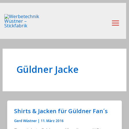
Zum
Inhalt
springen
Main
Men
Güldner Jacke
Shirts & Jacken für Güldner Fan´s
Gerd Wüstner
|
11. März 2016