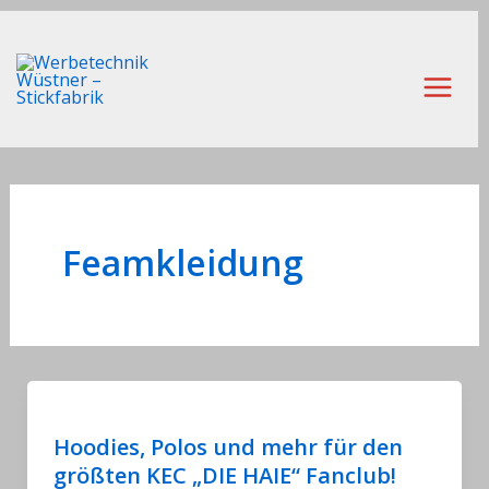
Zum
Inhalt
springen
Main
Men
Feamkleidung
Hoodies, Polos und mehr für den
größten KEC „DIE HAIE“ Fanclub!