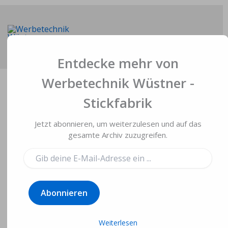
Zum
Inhalt
springen
Main
Entdecke mehr von
Men
Werbetechnik Wüstner -
Stickfabrik
Jetzt abonnieren, um weiterzulesen und auf das
Viscom 2019 – Danke
gesamte Archiv zuzugreifen.
für Ihren Besuch
Gib
deine
E-
Von
Gerd Wüstner
/
8. Januar 2019
Mail-
Abonnieren
Adresse
ein ...
Werbetechnik Wüstner war auch in 2019
wieder mit einem 36qm großen Stand auf
Weiterlesen