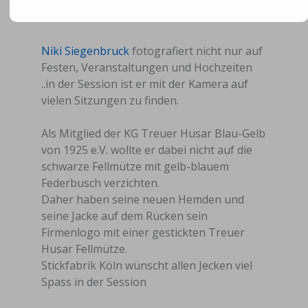
Niki Siegenbruck
fotografiert nicht nur auf
Festen, Veranstaltungen und Hochzeiten
..in der Session ist er mit der Kamera auf
vielen Sitzungen zu finden.
Als Mitglied der KG Treuer Husar Blau-Gelb
von 1925 e.V. wollte er dabei nicht auf die
schwarze Fellmütze mit gelb-blauem
Federbusch verzichten.
Daher haben seine neuen Hemden und
seine Jacke auf dem Rücken sein
Firmenlogo mit einer gestickten Treuer
Husar Fellmütze.
Stickfabrik Köln wünscht allen Jecken viel
Spass in der Session