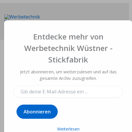
Zum
Inhalt
springen
Main
Entdecke mehr von
Men
Werbetechnik Wüstner -
Stickfabrik
Jetzt abonnieren, um weiterzulesen und auf das
Treuer Husar Köln –
gesamte Archiv zuzugreifen.
Rückenstick für
Gib
deine
Jacke von Niki
E-
Mail-
Siegenbruck
Abonnieren
Adresse
ein ...
Von
Gerd Wüstner
/
2. Januar 2016
Weiterlesen